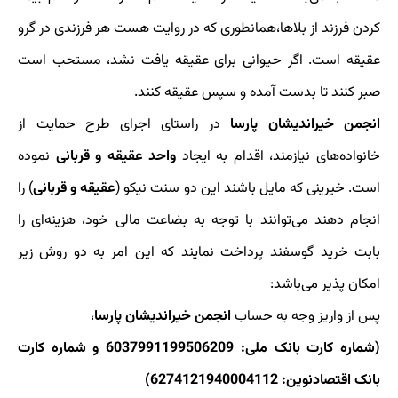
كردن فرزند از بلاها،همانطوری كه در روایت هست هر فرزندی در گرو
عقیقه است. اگر حیوانی برای عقیقه یافت نشد، مستحب است
صبر كنند تا بدست آمده و سپس عقیقه كنند.
انجمن خیراندیشان پارسا
در راستای اجرای طرح حمایت از
خانواده‌های نیازمند، اقدام به ایجاد
واحد عقیقه و قربانی
نموده
است. خیرینی که مایل باشند این دو سنت نیکو (
عقیقه و قربانی
) را
انجام دهند می‌توانند با توجه به بضاعت مالی خود، هزینه‌ای را
بابت خرید گوسفند پرداخت نمایند که این امر به دو روش زیر
امکان پذیر می‌باشد:
پس از واریز وجه به حساب
انجمن خیراندیشان پارسا
،
(شماره کارت بانک ملی: 6037991199506209 و شماره کارت
بانک اقتصادنوین: 6274121940004112)