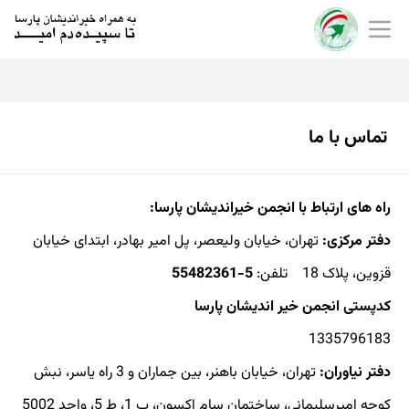
تماس با ما
راه های ارتباط با انجمن خیراندیشان پارسا:
دفتر مرکزی:
تهران، خیابان ولیعصر، پل امیر بهادر، ابتدای خیابان
قزوین، پلاک 18 تلفن:
5-55482361
کدپستی انجمن خیر اندیشان پارسا
1335796183
دفتر نیاوران
:
تهران، خیابان باهنر، بین جماران و 3 راه یاسر، نبش
کوچه امیرسلیمانی، ساختمان سام اکسون، پ 1، ط 5، واحد 5002