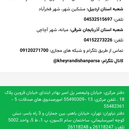
شعبه استان اردبیل:
مشکین شهر، شهر فخرآباد
تلفن:
04532515697
شعبه استان
آذربایجان شرقی:
میانه، شهر آچاچی
تلفن:
04152273226
تماس از طریق تلگرام و شبکه های مجازی:
09120271700
کانال تلگرام:
kheyrandishanparsa@
دفتر مرکزی: خیابان ولیعصر پل امیر بهادر ابتدای خیابان قزوین پلاک
18 . تلفن مرکزی: 13 -55490309 امورصندوق های صدقات: 5 -
55482361
دفتر نیاوران: تهران، خیابان باهنر، بین جماران و 3 راه یاسر، نبش
کوچه امیرسلیمانی، ساختمان سام اکسون، پ 1، ط 5، واحد 5002
تلفن: 26118247 و 26118248